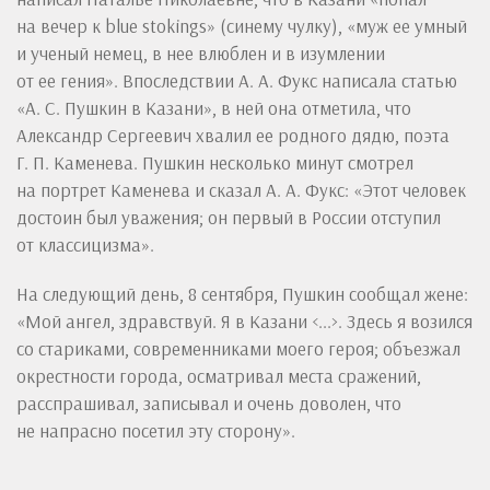
на вечер к blue stokings» (синему чулку), «муж ее умный
и ученый немец, в нее влюблен и в изумлении
от ее гения». Впоследствии А. А. Фукс написала статью
«А. С. Пушкин в Казани», в ней она отметила, что
Александр Сергеевич хвалил ее родного дядю, поэта
Г. П. Каменева. Пушкин несколько минут смотрел
на портрет Каменева и сказал А. А. Фукс: «Этот человек
достоин был уважения; он первый в России отступил
от классицизма».
На следующий день, 8 сентября, Пушкин сообщал жене:
«Мой ангел, здравствуй. Я в Казани <...>. Здесь я возился
со стариками, современниками моего героя; объезжал
окрестности города, осматривал места сражений,
расспрашивал, записывал и очень доволен, что
не напрасно посетил эту сторону».