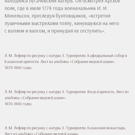
находился пугачевский лагерь. Он осмотрел Арское
поле, где в июле 1774 года военачальник И. И.
Михельсон, преследуя бунтовщиков, «встретил
пушечными выстрелами толпу, кинувшуюся на него
с воплем и визгом, и принудил ее отступить».
Л. М. Лефевр по рисунку с натуры Э. Турнерелли. Кафедральный собор в
Казанской крепости. Лист из альбома «Собрание видов Казани».
1839-1840 годы.
Л. М. Лефевр по рисунку с натуры Э. Турнерелли. Вход в крепость. Лист из
альбома «Собрание видов Казани».
1839-1840 годы.
Л. М. Лефевр по рисунку с натуры Э. Турнерелли. Казанский монастырь.
Лист из альбома «Собрание видов Казани».