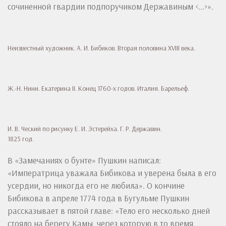
сочиненной гвардии подпоручиком Державиным <...>».
Неизвестный художник. А. И. Бибиков. Вторая половина XVIII века.
Ж.-Н. Нини. Екатерина II. Конец 1760-х годов. Италия. Барельеф.
И. В. Ческий по рисунку Е. И. Эстерейха. Г. Р. Державин.
1825 год.
В «Замечаниях о бунте» Пушкин написал:
«Императрица уважала Бибикова и уверена была в его
усердии, но никогда его не любила». О кончине
Бибикова в апреле 1774 года в Бугульме Пушкин
рассказывает в пятой главе: «Тело его несколько дней
стояло на берегу Камы, через которую в то время