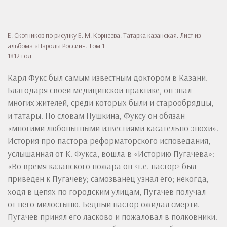
Е. Скотников по рисунку Е. М. Корнеева. Татарка казанская. Лист из
альбома «Народы России». Том.1.
1812 год.
Карл Фукс был самым известным доктором в Казани.
Благодаря своей медицинской практике, он знал
многих жителей, среди которых были и старообрядцы,
и татары. По словам Пушкина, Фуксу он обязан
«многими любопытными известиями касательно эпохи».
История про пастора реформаторского исповедания,
услышанная от К. Фукса, вошла в «Историю Пугачева»:
«Во время казанского пожара он <т.е. пастор> был
приведен к Пугачеву; самозванец узнал его; некогда,
ходя в цепях по городским улицам, Пугачев получал
от него милостыню. Бедный пастор ожидал смерти.
Пугачев принял его ласково и пожаловал в полковники.