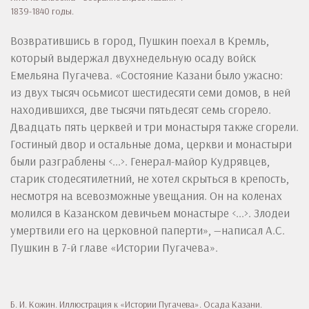
1839-1840 годы.
Возвратившись в город, Пушкин поехал в Кремль,
который выдержал двухнедельную осаду войск
Емельяна Пугачева. «Состояние Казани было ужасно:
из двух тысяч осьмисот шестидесяти семи домов, в ней
находившихся, две тысячи пятьдесят семь сгорело.
Двадцать пять церквей и три монастыря также сгорели.
Гостиный двор и остальные дома, церкви и монастыри
были разграблены <...>. Генерал-майор Кудрявцев,
старик стодесятилетний, не хотел скрыться в крепость,
несмотря на всевозможные увещания. Он на коленах
молился в Казанском девичьем монастыре <...>. Злодеи
умертвили его на церковной паперти», —написал А.С.
Пушкин в 7-й главе «Истории Пугачева».
Б. И. Кожин. Иллюстрация к «Истории Пугачева». Осада Казани.