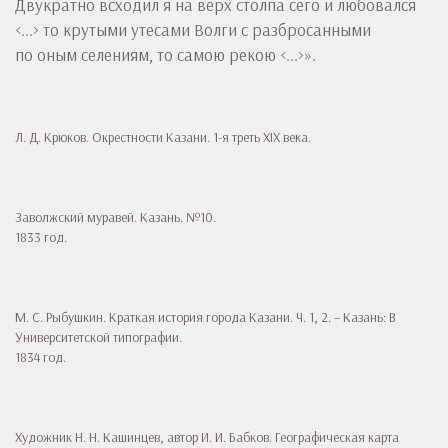
Двукратно всходил я на верх столпа сего и любовался
<...> то крутыми утесами Волги с разбросанными
по оным селениям, то самою рекою <...>».
Л. Д. Крюков. Окрестности Казани. 1-я треть XIX века.
Заволжский муравей. Казань. №10.
1833 год.
М. С. Рыбушкин. Краткая история города Казани. Ч. 1, 2. – Казань: В
Университетской типографии.
1834 год.
Художник Н. Н. Кашинцев, автор И. И. Бабков. Географическая карта