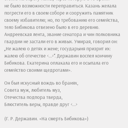
не было возможности переправиться. Казань желала
погрести его в своем соборе и сооружить памятник
своему избавителю; но, по требованию его семейства,
тело Бибикова отвезено было в его деревню.
Андреевская лента, звание сенатора и чин полковника
гвардии не застали его в живых. Умирая, говорил он:
„Не жалею о детях и жене; государыня призрит их:
жалею об отечестве <...>“. Державин воспел кончину
Бибикова. Екатерина оплакала его и осыпала его
семейство своими щедротами».
Он был искусный вождь во бранях,
Совета муж, любитель муз,
Отечества подпора тверда,
Блюститель веры, правде друг <...>
(Г. Р. Державин. «На смерть Бибикова»)