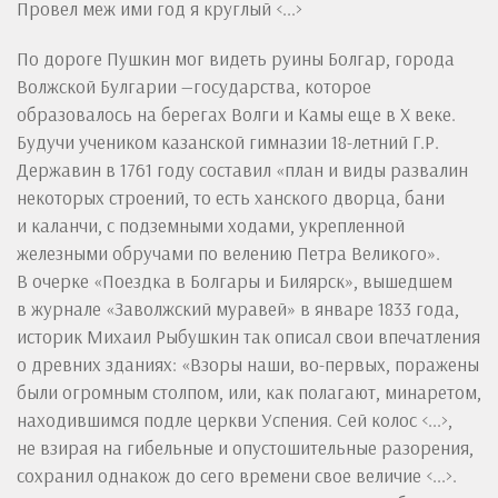
Провел меж ими год я круглый <...>
По дороге Пушкин мог видеть руины Болгар, города
Волжской Булгарии —государства, которое
образовалось на берегах Волги и Камы еще в X веке.
Будучи учеником казанской гимназии 18-летний Г.Р.
Державин в 1761 году составил «план и виды развалин
некоторых строений, то есть ханского дворца, бани
и каланчи, с подземными ходами, укрепленной
железными обручами по велению Петра Великого».
В очерке «Поездка в Болгары и Билярск», вышедшем
в журнале «Заволжский муравей» в январе 1833 года,
историк Михаил Рыбушкин так описал свои впечатления
о древних зданиях: «Взоры наши, во-первых, поражены
были огромным столпом, или, как полагают, минаретом,
находившимся подле церкви Успения. Сей колос <...>,
не взирая на гибельные и опустошительные разорения,
сохранил однакож до сего времени свое величие <...>.