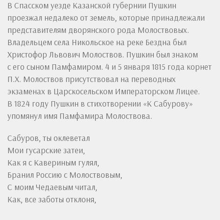
В Спасском уезде Казанской губернии Пушкин
проезжал недалеко от земель, которые принадлежали
представителям дворянского рода Молоствовых.
Владельцем села Никольское на реке Бездна был
Христофор Львович Молоствов. Пушкин был знаком
с его сыном Памфамиром. 4 и 5 января 1815 года корнет
П.Х. Молоствов присутствовал на переводных
экзаменах в Царскосельском Императорском Лицее.
В 1824 году Пушкин в стихотворении «К Сабурову»
упомянул имя Памфамира Молоствова.
Сабуров, ты оклеветал
Мои гусарские затеи,
Как я с Кавериным гулял,
Бранил Россию с Молоствовым,
С моим Чедаевым читал,
Как, все заботы отклоня,