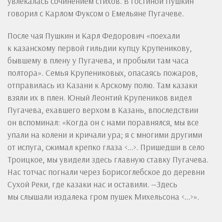
увлекалась сочинением стихов. В гостиной Пушкин
говорил с Карлом Фуксом о Емельяне Пугачеве.
После чая Пушкин и Карл Федорович «поехали
к казанскому первой гильдии купцу Крупеникову,
бывшему в плену у Пугачева, и пробыли там часа
полтора». Семья Крупениковых, опасаясь пожаров,
отправилась из Казани к Арскому полю. Там казаки
взяли их в плен. Юный Леонтий Крупеников видел
Пугачева, ехавшего верхом в Казань, впоследствии
он вспоминал: «Когда он с нами поравнялся, мы все
упали на колени и кричали ура; я с многими другими
от испуга, сжимал крепко глаза <...>. Пришедши в село
Троицкое, мы увидели здесь главную ставку Пугачева.
Нас тотчас погнали через Борисоглебское до деревни
Сухой Реки, где казаки нас и оставили. —Здесь
мы слышали издалека гром пушек Михельсона <...>».