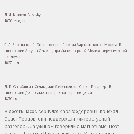
Л. Д. Крюков. А. А. Фукс.
1830-е годы.
Е. А. Баратынский. Стихотворения Евгения Баратынского. - Москва: В
типографии Августа Семена, при Императорской Медико-хирургической
академии.
1827 год.
Д. П. Ознобишин. Селам, или Язык цветов. - Санкт- Петербург: В
типографии Департамента народного просвещения.
1830 год.
В десять часов вернулся Карл Федорович, приехал
Эраст Перцов, они поддержали «литературный
разговор». За ужином говорили о магнетизме. Поэт
написал Наталье Николаевне, что в Казани «попал